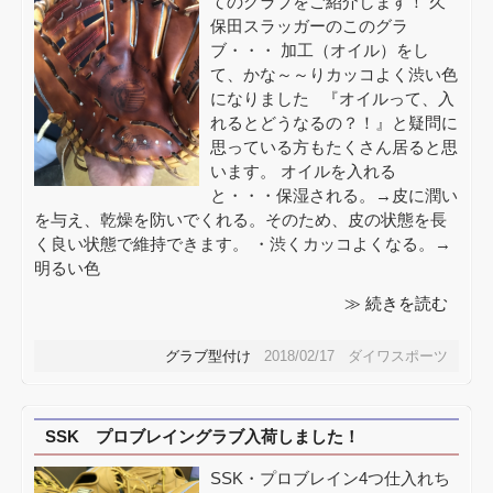
てのグラブをご紹介します！ 久
保田スラッガーのこのグラ
ブ・・・ 加工（オイル）をし
て、かな～～りカッコよく渋い色
になりました 『オイルって、入
れるとどうなるの？！』と疑問に
思っている方もたくさん居ると思
います。 オイルを入れる
と・・・保湿される。→皮に潤い
を与え、乾燥を防いでくれる。そのため、皮の状態を長
く良い状態で維持できます。 ・渋くカッコよくなる。→
明るい色
≫ 続きを読む
グラブ型付け
2018/02/17 ダイワスポーツ
SSK プロブレイングラブ入荷しました！
SSK・プロブレイン4つ仕入れち