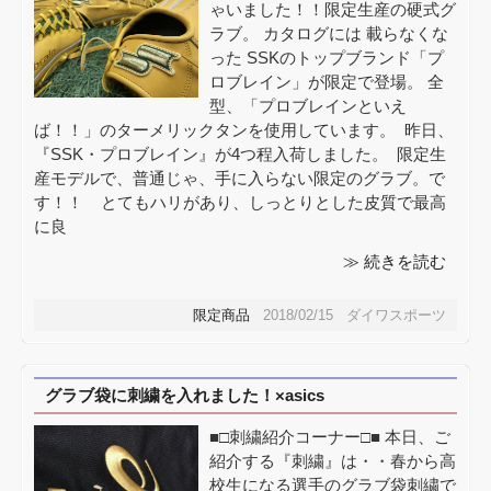
ゃいました！！限定生産の硬式グ
ラブ。 カタログには 載らなくな
った SSKのトップブランド「プ
ロブレイン」が限定で登場。 全
型、「プロブレインといえ
ば！！」のターメリックタンを使用しています。 昨日、
『SSK・プロブレイン』が4つ程入荷しました。 限定生
産モデルで、普通じゃ、手に入らない限定のグラブ。で
す！！ とてもハリがあり、しっとりとした皮質で最高
に良
≫ 続きを読む
限定商品
2018/02/15 ダイワスポーツ
グラブ袋に刺繍を入れました！×asics
■□刺繍紹介コーナー□■ 本日、ご
紹介する『刺繍』は・・春から高
校生になる選手のグラブ袋刺繍で